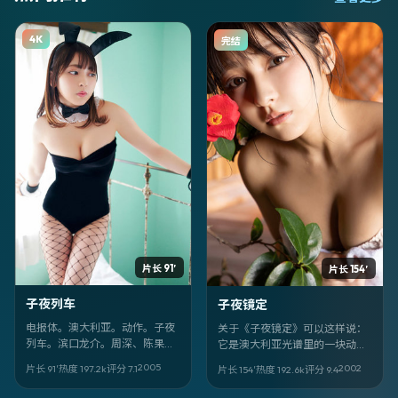
4K
完结
片长 91′
片长 154′
子夜列车
子夜镜定
电报体。澳大利亚。动作。子夜
关于《子夜镜定》可以这样说：
列车。滨口龙介。周深、陈果、
它是澳大利亚光谱里的一块动作
陈可辛。2005-03-07。完。
切片。2002-10-05 面世，由 宫
2005
2002
片长 91′
热度
197.2
k
评分
7.1
片长 154′
热度
192.6
k
评分
9.4
崎骏 执导；你最先该注意的是 真
田广之、倪妮、徐峥 的眼神戏。