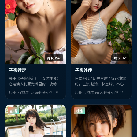
片长 154′
片长 112′
子夜镜定
子夜外传
关于《子夜镜定》可以这样说：
日本班底 / 历史气质 / 忻钰坤掌
它是澳大利亚光谱里的一块动作
舵。主演 赵涛、林志玲、林心
切片。2002-10-05 面世，由 宫
如。片名像密码：《子夜外
2002
2003
片长 154′
热度
192.6
k
评分
9.4
片长 112′
热度
141.2
k
评分
9.4
崎骏 执导；你最先该注意的是 真
传》。适合深夜一个人看，音量
田广之、倪妮、徐峥 的眼神戏。
别太小。
全阵容包括 真田广之，倪妮，徐
热播
杜比
峥，常远，朱茵，李连杰，仲代
达矢。