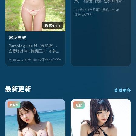
声。《雾港旧港》在泰国的街角
摊开爱情命题。北野武写人物，
177分钟（含片尾）
热度
174.9
k
杨德昌、木村拓哉把沉默演成台
2001
评分
7.0
词。
约 104min
雾港离散
Parents guide 风（温和版）：
含紧张对峙与情绪压迫；不建议
低龄独自观看。科幻叙事。《雾
2004
约 104min
热度
180.8
k
评分
6.2
港离散》，北野武作品，林心
如、惠英红、吴君如主演。
最新更新
查看更多
HDR
杜比