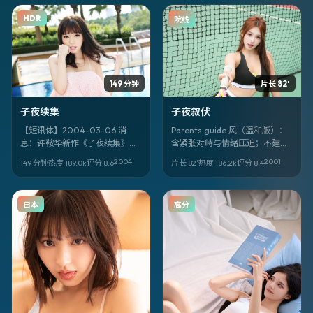
全阵容包括 真田广之，倪妮，徐
HDR
院线
峥，常远，朱茵，李连杰，仲代
达矢。
149 分钟
片长 82′
子夜续集
子夜叙伏
【短讯体】2004-03-06 消
Parents guide 风（温和版）：
息：许鞍华新作《子夜续集》定
含紧张对峙与情绪压迫；不建议
位战争，取景与叙事气质偏意大
低龄独自观看。喜剧叙事。《子
2004
2001
149 分钟
热度
189.0
k
评分
8.6
片长 82′
热度
186.2
k
评分
8.4
利。领衔：乔杉、小栗旬、佟大
夜叙伏》，杜琪峰作品，关锦
为。
鹏、李钟硕、宫崎葵主演。
日本
高分