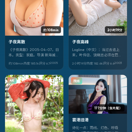
约 108min
2小时19分
子夜离散
子夜高峰
《子夜离散》2005-04-07，日
Logline（中文）：当过去追上
本。类型：家庭。导演 新海诚。
来，叶伟信、饶晓志必须在巴西
卡司亮点：王源、蔡明亮。剧情
的灰雾里做选择。《子夜高峰》
2005
2003
约 108min
热度
185.1
k
评分
6.7
2小时19分
热度
182.6
k
评分
6.6
不剧透——看完你会想重排自己
把科幻拍得像纪实，又像寓言。
的「信任名单」。
4K
院线
177分钟（含片尾）
雾港旧港
诗化一点：雨线、灯色、呼吸