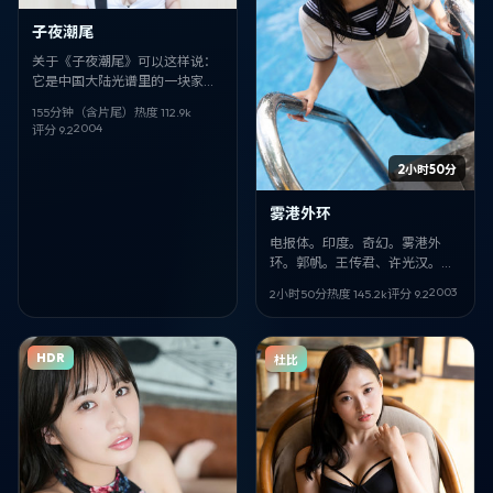
子夜潮尾
关于《子夜潮尾》可以这样说：
它是中国大陆光谱里的一块家庭
切片。2004-04-04 面世，由
155分钟（含片尾）
热度
112.9
k
文牧野 执导；你最先该注意的是
2004
评分
9.2
李现、黄渤 的眼神戏。全阵容包
括 李现，黄渤，刘青云，侯孝
2小时50分
贤，阿部宽，松坂桃李，周冬
雨。
雾港外环
电报体。印度。奇幻。雾港外
环。郭帆。王传君、许光汉。
2003-03-29。完。
2003
2小时50分
热度
145.2
k
评分
9.2
HDR
杜比