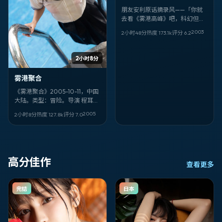
朋友安利原话摘录风——「你就
去看《雾港高峰》吧，科幻但不
套路，杜琪峰很敢，北村一辉、
2003
2小时48分
热度
173.1
k
评分
6.2
马赫沙拉·阿里那场对手戏我记到
现在。」
2小时8分
雾港聚合
《雾港聚合》2005-10-11，中国
大陆。类型：冒险。导演 程耳。
卡司亮点：提莫西·查拉梅、古天
2005
2小时8分
热度
127.8
k
评分
7.0
乐、生田斗真。剧情不剧透——
看完你会想重排自己的「信任名
单」。
高分佳作
查看更多
完结
日本