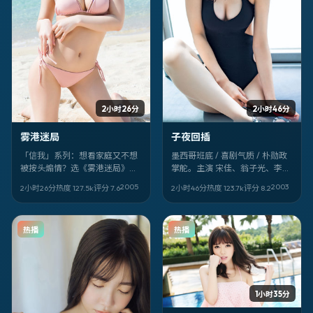
2小时26分
2小时46分
雾港迷局
子夜回插
「信我」系列：想看家庭又不想
墨西哥班底 / 喜剧气质 / 朴勋政
被按头煽情？选《雾港迷局》。
掌舵。主演 宋佳、翁子光、李秉
大卫·芬奇稳，山崎贤人、宋慧乔
宪。片名像密码：《子夜回
2005
2003
2小时26分
热度
127.5
k
评分
7.6
2小时46分
热度
123.7
k
评分
8.2
狠，背景落在加拿大，日期锚定
插》。适合深夜一个人看，音量
2005-03-13。
别太小。
热播
热播
1小时35分