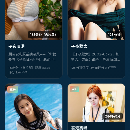
163分钟（含片尾）
123 分钟
子夜旧港
子夜蒙太
朋友安利原话摘录风——「你就
《子夜蒙太》2002-03-12，加
去看《子夜旧港》吧，悬疑但不
拿大。类型：战争。导演 陈凯
套路，忻钰坤很敢，刘德华、胡
歌。卡司亮点：石原里美、林青
2002
163分钟（含片尾）
热度
60.8
k
123 分钟
热度
139.4
k
评分
8.6
歌、林心如那场对手戏我记到现
霞、菅田将晖。剧情不剧透——
2005
评分
8.6
在。」
看完你会想重排自己的「信任名
单」。
4K
高分
2小时48分
雾港高峰