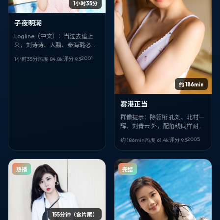
1小时35分
子夜明潮
Logline（中文）：当过去追上
来，刘诗诗、大鹏、秦海璐必须
在越南的灰雾里做选择。《子夜
2001
1小时35分
热度
84.8
k
评分
9.3
明潮》把历史拍得像纪实，又像
寓言。
约 186min
雾港正当
群像提示：除领衔 孔刘、北村一
辉、刘青云 外，配角线同样耐嚼
（其余：妻夫木聪、乔杉、巩
2005
约 186min
热度
61.4
k
评分
9.3
俐、维奥拉·戴维斯、陈可辛）。
《雾港正当》是李安擅长的喜剧
调性。
热播
完结
155分钟（含片尾）