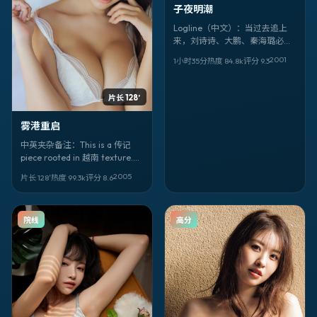
子夜明潮
Logline（中文）：当过去追上
来，刘诗诗、大鹏、秦海璐必须
在越南的灰雾里做选择。《子夜
2001
1小时35分
热度
84.8
k
评分
9.3
明潮》把历史拍得像纪实，又像
寓言。
片长 128′
雾港重启
中英夹杂备注：This is a 传记
piece rooted in 越南 texture.
Title: 《雾港重启》. Director 大
2005
片长 128′
热度
99.3
k
评分
8.6
卫·芬奇. Faces: 张晋、尔冬升、
阿部宽. 上映 2005-12-29。
院线
高分